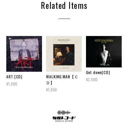
Related Items
Get down[CD]
ART [CD]
WALKING MAN【Ｃ
¥3,000
Ｄ】
¥1,000
¥1,800