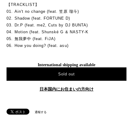
【TRACKLIST】
01. Ain't no change (feat. 笠原 瑠斗)
02. Shadow (feat. FORTUNE D)
03. Dr.P (feat. me2, Cuts by DJ BUNTA)
04. Motion (feat. Shunské G & NASTY-K
05. 無我夢中 (feat. FiJA)
06. How you doing? (feat. asu)
International shipping available
Sold out
日本国内にお住まいの方向け
通報する